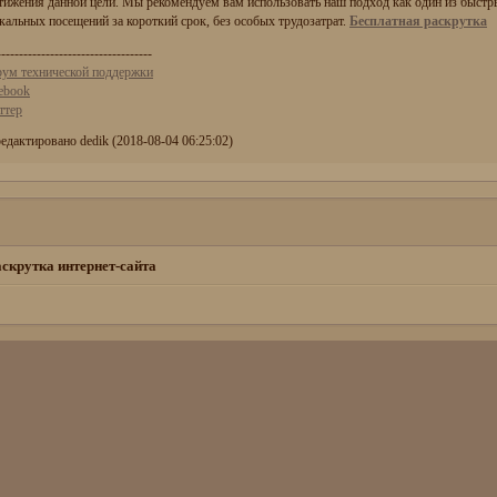
тижения данной цели. Мы рекомендуем вам использовать наш подход как один из быст
кальных посещений за короткий срок, без особых трудозатрат.
Бесплатная раскрутка
-----------------------------------
ум технической поддержки
ebook
ттер
едактировано dedik (2018-08-04 06:25:02)
скрутка интернет-сайта