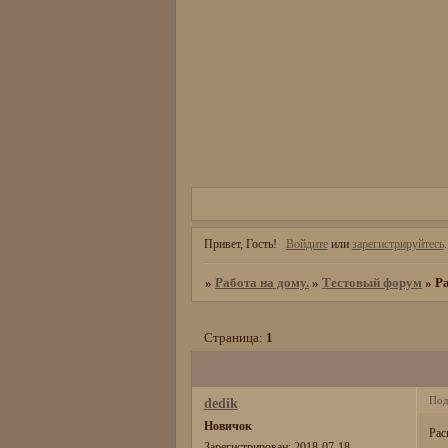
Привет, Гость!
Войдите
или
зарегистрируйтесь
.
»
Работа на дому.
»
Тестовый форум
»
Ра
Страница:
1
Под
dedik
Новичок
Рас
Зарегистрирован
: 2018-07-18