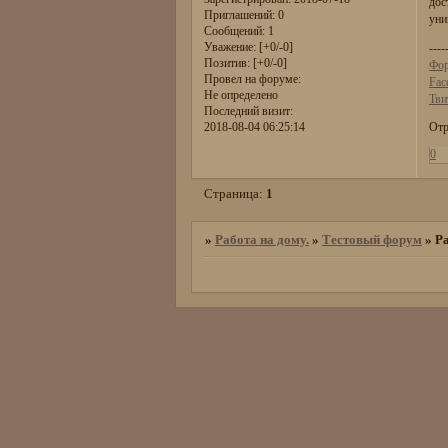
дос
Приглашений:
0
уни
Сообщений:
1
Уважение:
[+0/-0]
----
Позитив:
[+0/-0]
Фор
Провел на форуме:
Fac
Не определено
Тви
Последний визит:
2018-08-04 06:25:14
Отр
0
Страница:
1
»
Работа на дому.
»
Тестовый форум
»
Ра