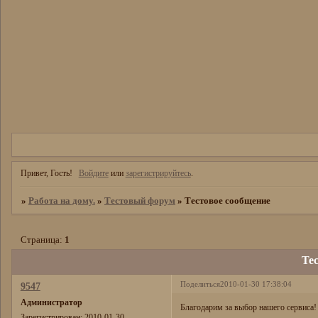
Привет, Гость!
Войдите
или
зарегистрируйтесь
.
»
Работа на дому.
»
Тестовый форум
»
Тестовое сообщение
Страница:
1
Те
Поделиться
2010-01-30 17:38:04
9547
Администратор
Благодарим за выбор нашего сервиса!
Зарегистрирован
: 2010-01-30