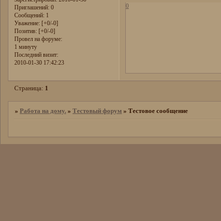
0
Приглашений:
0
Сообщений:
1
Уважение:
[+0/-0]
Позитив:
[+0/-0]
Провел на форуме:
1 минуту
Последний визит:
2010-01-30 17:42:23
Страница:
1
»
Работа на дому.
»
Тестовый форум
»
Тестовое сообщение